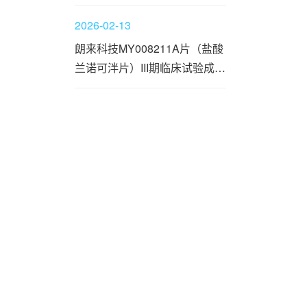
2026-02-13
朗来科技MY008211A片（盐酸
兰诺可泮片）III期临床试验成功
达到主要疗效终点