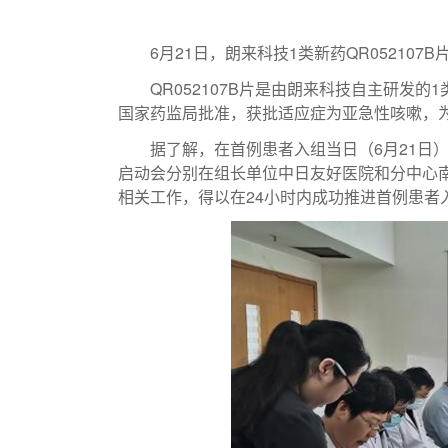
6
月
21
日，朗来科技
1
类新药
QR052107B
QR052107B
片是由朗来科技自主研发的
1
国家药监局批准，获批适应症
为亚急性咳嗽，
据了解，在首例患者入组当日（6月21日）和前
启动会分别在组长单位中日友好医院和分中心
相关工作，得以在24小时内成功推进首例患者