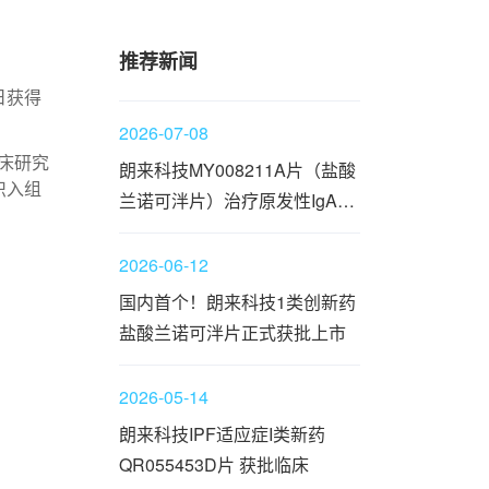
推荐新闻
日获得
2026-07-08
临床研究
朗来科技MY008211A片（盐酸
织入组
兰诺可泮片）治疗原发性IgA肾
病被CDE正式纳入突破性治疗
品种名单
2026-06-12
国内首个！朗来科技1类创新药
盐酸兰诺可泮片正式获批上市
2026-05-14
朗来科技IPF适应症I类新药
QR055453D片 获批临床