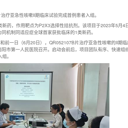
片治疗亚急性咳嗽
II
期临床试验完成首例患者入组。
类新药，作用靶点为
P2X3
选择性拮抗剂
。该项目于
2023
年
5
月
4
为同机制同适应症全球
首家获批临床的1
类新药。
一日（6月20日），QR052107B片治疗亚急性咳嗽的II期
南阳市第一人民医院召开。启动会前后，项目团队有序、快速组
入组。